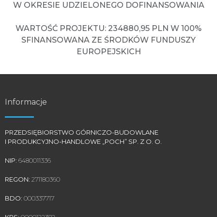
W OKRESIE UDZIELONEGO DOFINANSOWANIA
WARTOŚĆ PROJEKTU: 234880,95 PLN W 100%
SFINANSOWANA ZE ŚRODKÓW FUNDUSZY
EUROPEJSKICH
Informacje
PRZEDSIĘBIORSTWO GÓRNICZO-BUDOWLANE
I PRODUKCYJNO-HANDLOWE „POCH” SP. Z O. O.
NIP:
6480011336
REGON:
271180360
BDO:
000337717
KRS:
0000122382