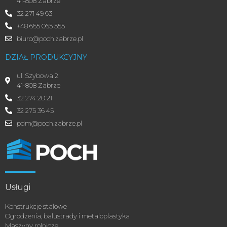
41-808 Zabrze
32 271 49 63
+48 665 065 555
biuro@poch.zabrze.pl
DZIAŁ PRODUKCYJNY
ul. Szybowa 2
41-808 Zabrze
32 274 20 21
32 275 36 45
pdm@poch.zabrze.pl
Usługi
Konstrukcje stalowe
Ogrodzenia, balustrady i metaloplastyka
Maszyny rolnicze