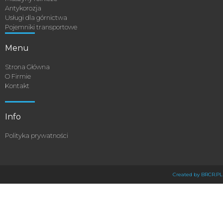
Antykorozja
Usługi dla górnictwa
Pojemniki transportowe
Menu
Strona Główna
O Firmie
Kontakt
Info
Polityka prywatności
Created by BRCR.PL