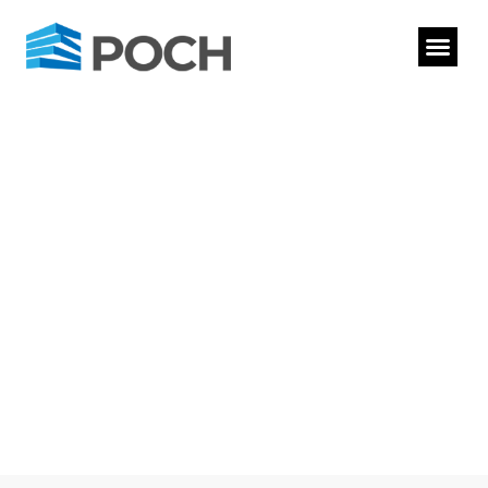
W naszej firmie wychodzimy z założenia, że tylko
poprzez profesjonalne podejście do każdej
realizacji oraz sumienne i staranne wykonywanie
naszej pracy jesteśmy w stanie budować wizerunek
solidnego przedsiębiorcy. Dzięki stosowaniu się do
powyższych zasad istniejemy na rynku od 1991 roku.
Zaufało nam wiele firm, instytucji oraz osób
prywatnych.